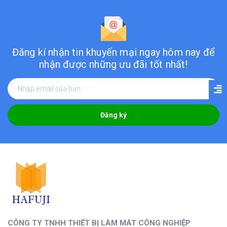
Đăng kí nhận tin khuyến mại ngay hôm nay
để
nhận được những ưu đãi tốt nhất!
Đăng ký
CÔNG TY TNHH THIẾT BỊ LÀM MÁT CÔNG NGHIỆP