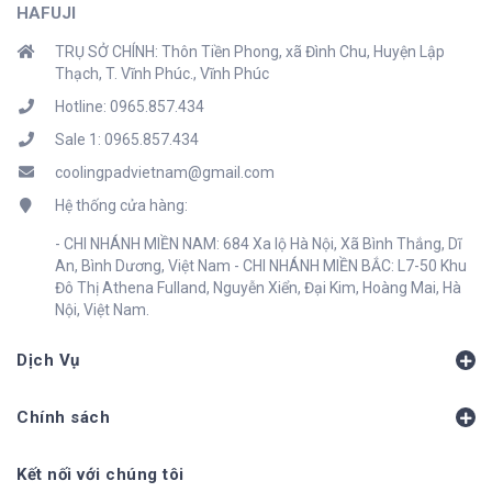
HAFUJI
TRỤ SỞ CHÍNH: Thôn Tiền Phong, xã Đình Chu, Huyện Lập
Thạch, T. Vĩnh Phúc., Vĩnh Phúc
Hotline: 0965.857.434
Sale 1: 0965.857.434
coolingpadvietnam@gmail.com
Hệ thống cửa hàng:
- CHI NHÁNH MIỀN NAM: 684 Xa lộ Hà Nội, Xã Bình Thắng, Dĩ
An, Bình Dương, Việt Nam - CHI NHÁNH MIỀN BẮC: L7-50 Khu
Đô Thị Athena Fulland, Nguyễn Xiển, Đại Kim, Hoàng Mai, Hà
Nội, Việt Nam.
Dịch Vụ
Chính sách
Kết nối với chúng tôi