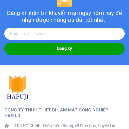
Đăng kí nhận tin khuyến mại ngay hôm nay
để
nhận được những ưu đãi tốt nhất!
Đăng ký
CÔNG TY TNHH THIẾT BỊ LÀM MÁT CÔNG NGHIỆP
HAFUJI
TRỤ SỞ CHÍNH: Thôn Tiền Phong, xã Đình Chu, Huyện Lập