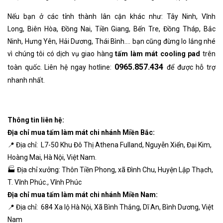
Nếu bạn ở các tỉnh thành lân cận khác như: Tây Ninh, Vĩnh
Long, Biên Hòa, Đồng Nai, Tiền Giang, Bến Tre, Đồng Tháp, Bắc
Ninh, Hưng Yên, Hải Dương, Thái Bình.... bạn cũng đừng lo lắng nhé
vì chúng tôi có dịch vụ giao hàng
tấm làm mát cooling pad
trên
0965.857.434
toàn quốc. Liên hệ ngay hotline:
để được hỗ trợ
nhanh nhất.
Thông tin liên hệ:
Địa chỉ mua tấm làm mát chi nhánh Miền Bắc:
📍 Địa chỉ: L7-50 Khu Đô Thị Athena Fulland, Nguyễn Xiển, Đại Kim,
Hoàng Mai, Hà Nội, Việt Nam.
🏭 Địa chỉ xưởng: Thôn Tiền Phong, xã Đình Chu, Huyện Lập Thạch,
T. Vĩnh Phúc., Vĩnh Phúc
Địa chỉ mua tấm làm mát chi nhánh Miền Nam:
📍 Địa chỉ: 684 Xa lộ Hà Nội, Xã Bình Thắng, Dĩ An, Bình Dương, Việt
Nam