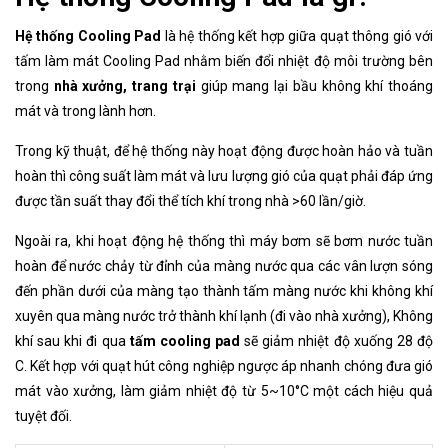
Hệ thống Cooling Pad
là hệ thống kết hợp giữa quạt thông gió với
tấm làm mát Cooling Pad nhằm biến đổi nhiệt độ môi trường bên
trong
nhà xưởng,
trang trại
giúp mang lại bầu không khí thoáng
mát và trong lành hơn.
Trong kỹ thuật, để hệ thống này hoạt động được hoàn hảo và tuần
hoàn thì công suất làm mát và lưu lượng gió của quạt phải đáp ứng
được tần suất thay đổi thể tích khí trong nhà >60 lần/giờ.
Ngoài ra, khi hoạt động hệ thống thì máy bơm sẽ bơm nước tuần
hoàn để nước chảy từ đỉnh của màng nước qua các vân lượn sóng
đến phần dưới của màng tạo thành tấm màng nước khi không khí
xuyên qua màng nước trở thành khí lạnh (đi vào nhà xưởng), Không
khí sau khi đi qua
tấm cooling pad
sẽ giảm nhiệt độ xuống 28 độ
C. Kết hợp với quạt hút công nghiệp ngược áp nhanh chóng đưa gió
mát vào xưởng, làm giảm nhiệt độ từ 5~10°C một cách hiệu quả
tuyệt đối.