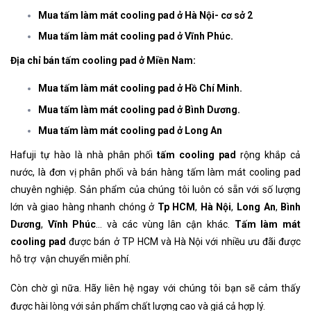
Mua tấm làm mát cooling pad ở Hà Nội- cơ sở 2
Mua tấm làm mát cooling pad ở Vĩnh Phúc.
Địa chỉ bán tấm cooling pad ở Miền Nam:
Mua tấm làm mát cooling pad ở Hồ Chí Minh.
Mua tấm làm mát cooling pad ở Bình Dương.
Mua tấm làm mát cooling pad ở Long An
Hafuji tự hào là nhà phân phối
tấm cooling pad
rộng khắp cả
nước, là đơn vị phân phối và bán hàng tấm làm mát cooling pad
chuyên nghiệp. Sản phẩm của chúng tôi luôn có sẵn với số lượng
lớn và giao hàng nhanh chóng ở
Tp HCM
,
Hà Nội
,
Long An
,
Bình
Dương
,
Vĩnh Phúc
... và các vùng lân cận khác.
Tấm làm mát
cooling pad
được bán ở TP HCM và Hà Nội với nhiều ưu đãi được
hỗ trợ vận chuyển miễn phí.
Còn chờ gì nữa. Hãy liên hệ ngay với chúng tôi
bạn sẽ cảm thấy
được hài lòng với sản phẩm chất lượng cao và giá cả hợp lý.