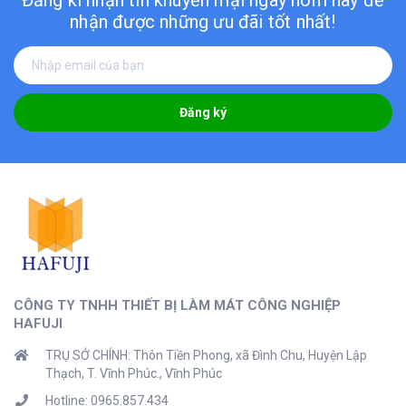
Đăng kí nhận tin khuyến mại ngay hôm nay
để
nhận được những ưu đãi tốt nhất!
Đăng ký
CÔNG TY TNHH THIẾT BỊ LÀM MÁT CÔNG NGHIỆP
HAFUJI
TRỤ SỞ CHÍNH: Thôn Tiền Phong, xã Đình Chu, Huyện Lập
Thạch, T. Vĩnh Phúc., Vĩnh Phúc
Hotline: 0965.857.434