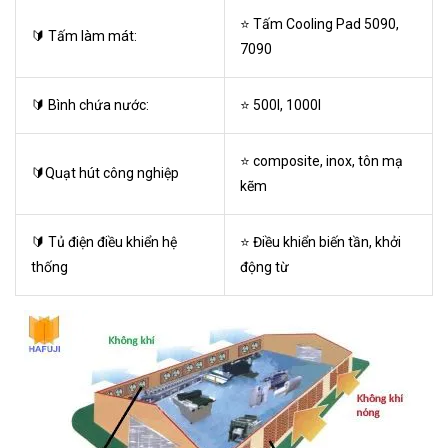
⭐ Tấm Cooling Pad 5090,
🔰 Tấm làm mát:
7090
🔰 Bình chứa nước:
⭐ 500l, 1000l
⭐ composite, inox, tôn mạ
🔰Quạt hút công nghiệp
kẽm
🔰 Tủ điện điều khiển hệ
⭐ Điều khiển biến tần, khởi
thống
động từ