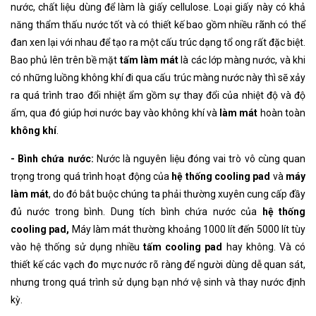
nước, chất liệu dùng để làm là giấy cellulose. Loại giấy này có khả
năng thẩm thấu nước tốt và có thiết kế bao gồm nhiều rãnh có thể
đan xen lại với nhau để tạo ra một cấu trúc dạng tổ ong rất đặc biệt.
Bao phủ lên trên bề mặt
tấm làm mát
là các lớp màng nước, và khi
có những luồng không khí đi qua cấu trúc màng nước này thì sẽ xảy
ra quá trình trao đổi nhiệt ẩm gồm sự thay đổi của nhiệt độ và độ
ẩm, qua đó giúp hơi nước bay vào không khí và
làm mát
hoàn toàn
không khí
.
- Bình chứa nước:
Nước là nguyên liệu đóng vai trò vô cùng quan
trọng trong quá trình hoạt động của
hệ thống cooling pad
và
máy
làm mát
, do đó bắt buộc chúng ta phải thường xuyên cung cấp đầy
đủ nước trong bình. Dung tích bình chứa nước của
hệ thống
cooling pad,
Máy làm mát thường khoảng 1000 lít đến 5000 lít tùy
vào hệ thống sử dụng nhiều
tấm cooling pad
hay không. Và có
thiết kế các vạch đo mực nước rõ ràng để người dùng dễ quan sát,
nhưng trong quá trình sử dụng bạn nhớ vệ sinh và thay nước định
kỳ.