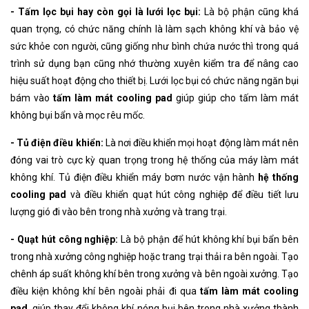
- Tấm lọc bụi hay còn gọi là lưới lọc bụi:
Là bộ phận cũng khá
quan trọng, có chức năng chính là làm sạch không khí và bảo vệ
sức khỏe con người, cũng giống như bình chứa nước thì trong quá
trình sử dụng bạn cũng nhớ thường xuyên kiểm tra để nâng cao
hiệu suất hoạt động cho thiết bị. Lưới lọc bụi có chức năng ngăn bụi
bám vào
tấm làm mát cooling pad
giúp giúp cho tấm làm mát
không bụi bẩn và mọc rêu mốc.
- Tủ điện điều khiển:
Là nơi điều khiển mọi hoạt động làm mát nên
đóng vai trò cực kỳ quan trọng trong hệ thống của máy làm mát
không khí. Tủ điện điều khiển máy bơm nước vận hành
hệ thống
cooling pad
và điều khiển quạt hút công nghiệp để điều tiết lưu
lượng gió đi vào bên trong nhà xưởng và trang trại.
- Quạt hút công nghiệp:
Là bộ phận để hút không khí bụi bẩn bên
trong nhà xưởng công nghiệp hoặc trang trại thải ra bên ngoài. Tạo
chênh áp suất không khí bên trong xưởng và bên ngoài xưởng. Tạo
điều kiện không khí bên ngoài phải đi qua
tấm làm mát cooling
pad
. giúp thay đổi không khí nóng bụi bên trong nhà xưởng thành