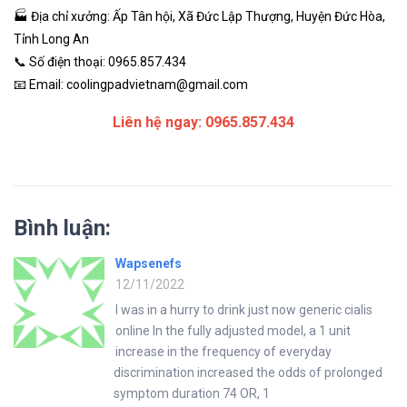
🏭 Địa chỉ xưởng: Ấp Tân hội, Xã Đức Lập Thượng, Huyện Đức Hòa,
Tỉnh Long An
📞 Số điện thoại: 0965.857.434
📧 Email: coolingpadvietnam@gmail.com
Liên hệ ngay: 0965.857.434
Bình luận:
Wapsenefs
12/11/2022
I was in a hurry to drink just now generic cialis
online In the fully adjusted model, a 1 unit
increase in the frequency of everyday
discrimination increased the odds of prolonged
symptom duration 74 OR, 1