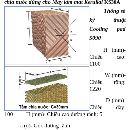
chia nước dùng cho Máy làm mát Keruilai
KS30A
Thông số
kỹ thuật
Cooling pad
5090
H (mm)-
Chiều cao:
1100
W (mm)-
Chiều rộng:
1220
D (mm)-
Chiều dày:
100 H (mm)- Chiều cao đường rãnh: 5
a (o)- Góc đường rãnh