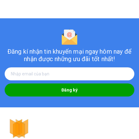
Đăng kí nhận tin khuyến mại ngay hôm nay
để
nhận được những ưu đãi tốt nhất!
Đăng ký