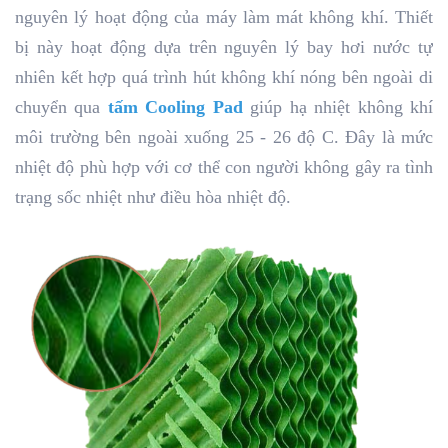
nguyên lý hoạt động của máy làm mát không khí. Thiết
bị này hoạt động dựa trên nguyên lý bay hơi nước tự
nhiên kết hợp quá trình hút không khí nóng bên ngoài di
chuyển qua
tấm Cooling Pad
giúp hạ nhiệt không khí
môi trường bên ngoài xuống 25 - 26 độ C. Đây là mức
nhiệt độ phù hợp với cơ thể con người không gây ra tình
trạng sốc nhiệt như điều hòa nhiệt độ.